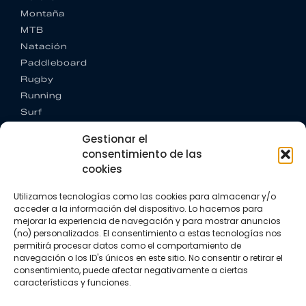
Montaña
MTB
Natación
Paddleboard
Rugby
Running
Surf
Trail running
Gestionar el
Triatlón
consentimiento de las
cookies
CONTACTO
+34 922 303 191
Utilizamos tecnologías como las cookies para almacenar y/o
+34 662 342 177
acceder a la información del dispositivo. Lo hacemos para
info@vkssport.com
mejorar la experiencia de navegación y para mostrar anuncios
SÍGUENOS
(no) personalizados. El consentimiento a estas tecnologías nos
permitirá procesar datos como el comportamiento de
navegación o los ID's únicos en este sitio. No consentir o retirar el
consentimiento, puede afectar negativamente a ciertas
características y funciones.