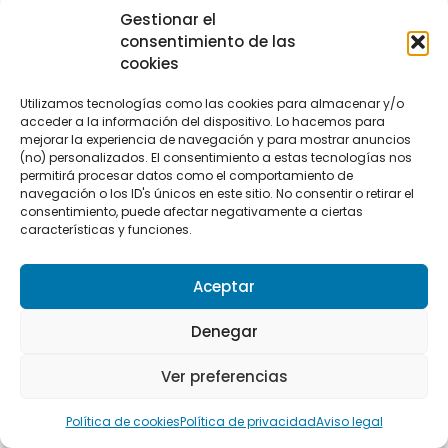
d’Aran” o “Quiero hacer UTMB 100 millas”,
Gestionar el
pero no porque lo haga todo el mundo o
consentimiento de las
porque sea la final europea, sino porque te
cookies
encantan los Pirineos, porque te motiva
Utilizamos tecnologías como las cookies para almacenar y/o
ese recorrido, porque te ilusiona el
acceder a la información del dispositivo. Lo hacemos para
ambiente, porque van corredores que te
mejorar la experiencia de navegación y para mostrar anuncios
inspiran. Tienes que encontrar ese “por
(no) personalizados. El consentimiento a estas tecnologías nos
permitirá procesar datos como el comportamiento de
qué”, esa razón que te empuje a hacer la
navegación o los ID's únicos en este sitio. No consentir o retirar el
inscripción. Y cuando estés capacitado,
consentimiento, puede afectar negativamente a ciertas
pues vas, sufres, aguantas y cruzas la
características y funciones.
meta.
Aceptar
Y hay algo más que no puedo dejar de
mencionar, porque es lo que más estoy
Denegar
disfrutando en los últimos años: no puedes
hacer un ultra tú solo. Necesitas un equipo.
Ver preferencias
En mi caso, mi chica, Ikram, mi hermano…
ellos están en los avituallamientos, me
Política de cookies
Política de privacidad
Aviso legal
siguen, me ayudan. Hacen un esfuerzo