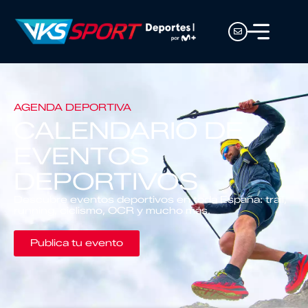
AGENDA DEPORTIVA
CALENDARIO DE
EVENTOS
DEPORTIVOS
Descubre eventos deportivos en toda España: trail,
running, ciclismo, OCR y mucho más.
Publica tu evento