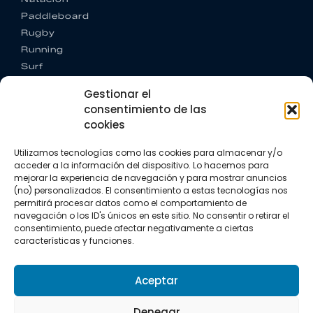
Paddleboard
Rugby
Running
Surf
Trail running
Gestionar el
Triatlón
consentimiento de las
cookies
CONTACTO
+34 922 303 191
Utilizamos tecnologías como las cookies para almacenar y/o
+34 662 342 177
acceder a la información del dispositivo. Lo hacemos para
info@vkssport.com
mejorar la experiencia de navegación y para mostrar anuncios
SÍGUENOS
(no) personalizados. El consentimiento a estas tecnologías nos
permitirá procesar datos como el comportamiento de
navegación o los ID's únicos en este sitio. No consentir o retirar el
consentimiento, puede afectar negativamente a ciertas
características y funciones.
Aceptar
Aviso legal
Política de privacidad
Política de cookies
Denegar