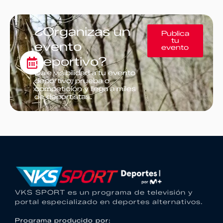
¿Organizas un
Publica
tu
evento
evento
deportivo?
Dale visibilidad a tu evento
deportivo, prueba o
competición y llega a miles
de deportistas.
VKS SPORT es un programa de televisión y
portal especializado en deportes alternativos.
Programa producido por: