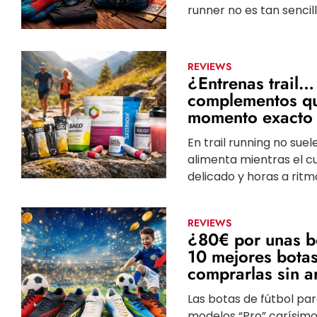
runner no es tan sencil
REVIEWS
¿Entrenas trail…
complementos que
momento exacto 
En trail running no sue
alimenta mientras el c
delicado y horas a ritm
REVIEWS
¿80€ por unas bo
10 mejores botas
comprarlas sin ar
Las botas de fútbol pa
modelos “Pro” carísimos