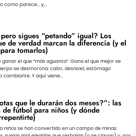
lo como parece… y,...
 pero sigues “petando” igual? Los
 de verdad marcan la diferencia (y el
para tomarlos)
le ganar el que “más aguanta”. Gana el que mejor se
uerpo se desmorona: calor, desnivel, estómago
o cambiante. Y aquí viene...
tas que le durarán dos meses?”: las
 de fútbol para niños (y dónde
repentirte)
ra niños se han convertido en un campo de minas:
, suelas mal elegidas que resbalan (o se clavan) y, por