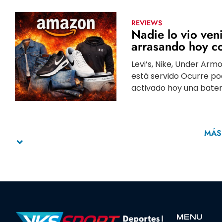
REVIEWS
Nadie lo vio ven
arrasando hoy c
Levi’s, Nike, Under Armo
está servido Ocurre p
activado hoy una baterí
MÁS
MENU