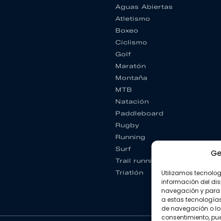
Aguas Abiertas
Atletismo
Boxeo
Ciclismo
Golf
Maratón
Montaña
MTB
Natación
Paddleboard
Rugby
Running
Surf
Ge
Trail running
Triatlón
Utilizamos tecnolo
información del dis
navegación y para 
a estas tecnología
de navegación o los I
consentimiento, pue