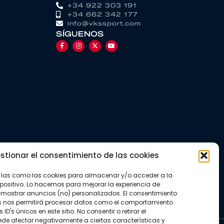
+34 922 303 191
+34 662 342 177
info@vkssport.com
SÍGUENOS
stionar el consentimiento de las cookies
gías como las cookies para almacenar y/o acceder a la
positivo. Lo hacemos para mejorar la experiencia de
mostrar anuncios (no) personalizados. El consentimiento
s nos permitirá procesar datos como el comportamiento
D's únicos en este sitio. No consentir o retirar el
de afectar negativamente a ciertas características y