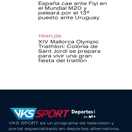
España cae ante Fiyi en
el Mundial M20 y
peleará por el 13º
puesto ante Uruguay
TRIATLÓN
XIV Mallorca Olympic
Triathlon: Colònia de
Sant Jordi se prepara
para vivir una gran
fiesta del triatlón
VKS SPORT es un programa de televisión y
portal especializado en deportes alternativos.