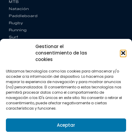
MTB
Natación
Paddleboard
Rugby
Running
Surf
Trail running
Gestionar el
Triatlón
consentimiento de las
cookies
CONTACTO
+34 922 303 191
Utilizamos tecnologías como las cookies para almacenar y/o
+34 662 342 177
acceder a la información del dispositivo. Lo hacemos para
info@vkssport.com
mejorar la experiencia de navegación y para mostrar anuncios
(no) personalizados. El consentimiento a estas tecnologías nos
SÍGUENOS
permitirá procesar datos como el comportamiento de
navegación o los ID's únicos en este sitio. No consentir o retirar el
consentimiento, puede afectar negativamente a ciertas
características y funciones.
Aceptar
Aviso legal
Política de privacidad