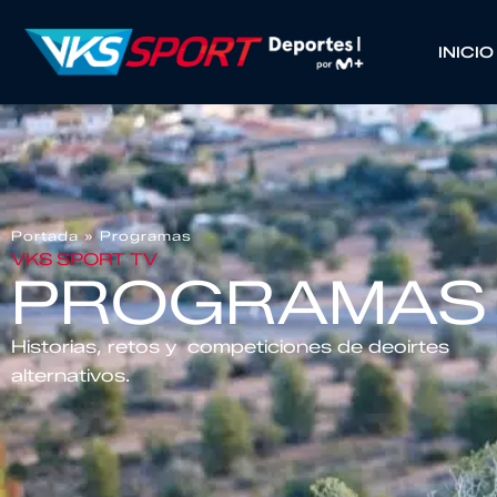
INICIO
Portada
»
Programas
VKS SPORT TV
PROGRAMAS 
Historias, retos y competiciones de deoirtes
alternativos.