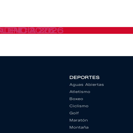
ALENCIA 2026
ADRID 2026
DEPORTES
Aguas Abiertas
Atletismo
Boxeo
Ciclismo
Golf
Maratón
Montaña