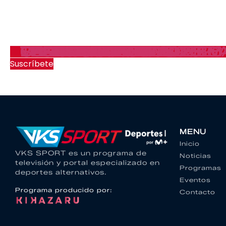
VUELTA AL TEIDE 2026
ORBEA AIARALDEA 2026
DEKA LISBOA 2026
DEKA VIGO 2026
VKS SPORT 265
CARRERA DE LA MUJER V
ORBEA MONEGROS 2026
VKS SPORT 264
TRANSVULCANIA 2026
TEIDE 360 2026
SPARTAN MADRID 2026
CARRERA DE LA MUJER M
Suscríbete
MENU
Inicio
VKS SPORT es un programa de
Noticias
televisión y portal especializado en
Programas
deportes alternativos.
Eventos
Programa producido por:
Contacto