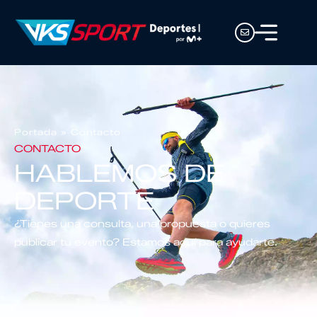
Portada
»
Contacto
CONTACTO
HABLEMOS DE
DEPORTE
¿Tienes una consulta, una propuesta o quieres
publicar tu evento? Estamos aquí para ayudarte.