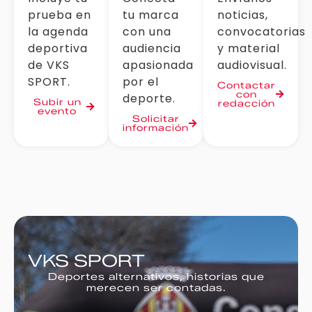
prueba en
tu marca
noticias,
la agenda
con una
convocatorias
deportiva
audiencia
y material
de VKS
apasionada
audiovisual.
SPORT.
por el
Contactar
con
deporte.
Subir un
redacción
evento
Solicitar
información
VKS SPORT
Deportes alternativos, historias que
merecen ser contadas.