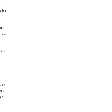
s
 de
as
dad
 en
ndo
os
no