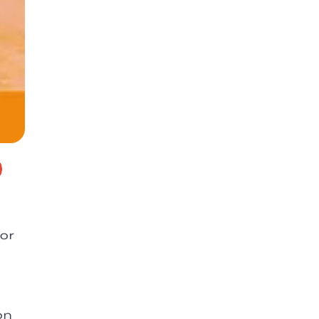
por
on