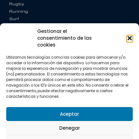
Rugby
Running
Surf
Trail running
Gestionar el
Triatlón
consentimiento de las
cookies
CONTACTO
+34 922 303 191
Utilizamos tecnologías como las cookies para almacenar y/o
+34 662 342 177
acceder a la información del dispositivo. Lo hacemos para
info@vkssport.com
mejorar la experiencia de navegación y para mostrar anuncios
SÍGUENOS
(no) personalizados. El consentimiento a estas tecnologías nos
permitirá procesar datos como el comportamiento de
navegación o los ID's únicos en este sitio. No consentir o retirar el
consentimiento, puede afectar negativamente a ciertas
características y funciones.
Aceptar
Aviso legal
Política de privacidad
Política de cookies
Denegar
Copyright © 2026 VKS Sport.