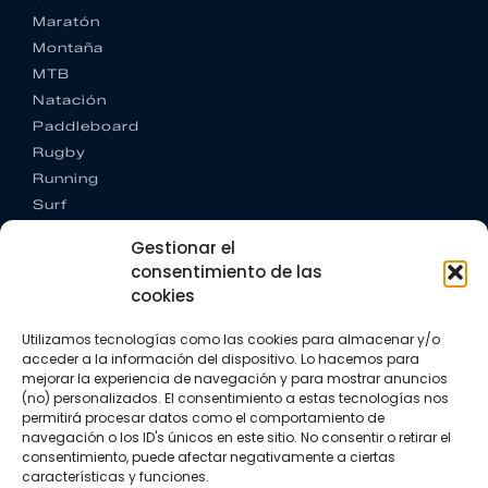
Maratón
Montaña
MTB
Natación
Paddleboard
Rugby
Running
Surf
Trail running
Gestionar el
Triatlón
consentimiento de las
cookies
CONTACTO
+34 922 303 191
Utilizamos tecnologías como las cookies para almacenar y/o
+34 662 342 177
acceder a la información del dispositivo. Lo hacemos para
info@vkssport.com
mejorar la experiencia de navegación y para mostrar anuncios
SÍGUENOS
(no) personalizados. El consentimiento a estas tecnologías nos
permitirá procesar datos como el comportamiento de
navegación o los ID's únicos en este sitio. No consentir o retirar el
consentimiento, puede afectar negativamente a ciertas
características y funciones.