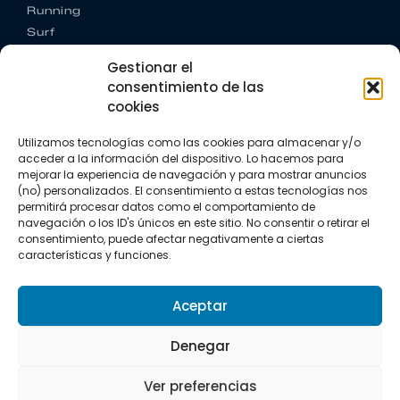
Running
Surf
Trail running
Gestionar el
Triatlón
consentimiento de las
cookies
CONTACTO
+34 922 303 191
Utilizamos tecnologías como las cookies para almacenar y/o
+34 662 342 177
acceder a la información del dispositivo. Lo hacemos para
info@vkssport.com
mejorar la experiencia de navegación y para mostrar anuncios
SÍGUENOS
(no) personalizados. El consentimiento a estas tecnologías nos
permitirá procesar datos como el comportamiento de
navegación o los ID's únicos en este sitio. No consentir o retirar el
consentimiento, puede afectar negativamente a ciertas
características y funciones.
Aceptar
Aviso legal
Política de privacidad
Política de cookies
Denegar
Copyright © 2026 VKS Sport.
Ver preferencias
Todos los derechos resevados.