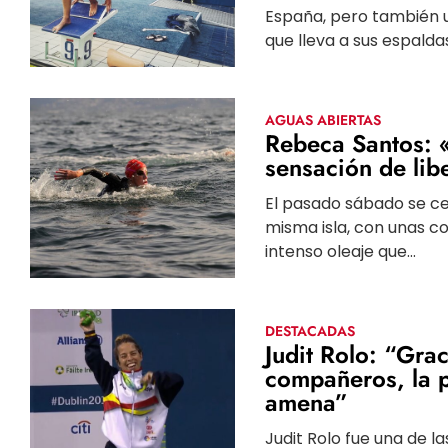
España, pero también un
que lleva a sus espaldas
AGUAS ABIERTAS
Rebeca Santos: 
sensación de lib
El pasado sábado se cel
misma isla, con unas c
intenso oleaje que...
DESTACADAS
Judit Rolo: “Grac
compañeros, la 
amena”
Judit Rolo fue una de l