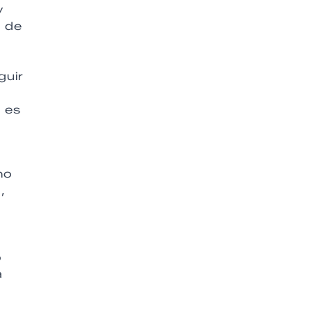
y
n de
guir
 es
no
,
o
a