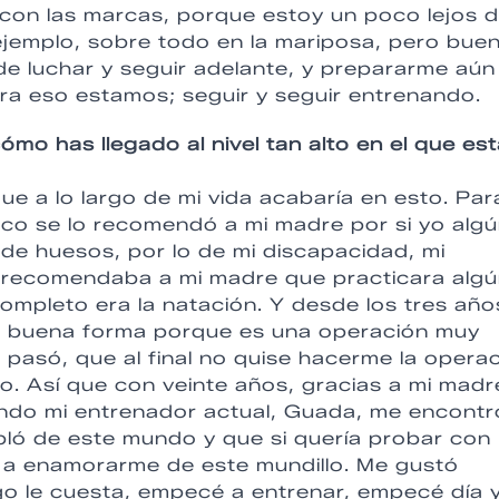
 con las marcas, porque estoy un poco lejos 
 ejemplo, sobre todo en la mariposa, pero bue
 luchar y seguir adelante, y prepararme aún
para eso estamos; seguir y seguir entrenando.
 has llegado al nivel tan alto en el que es
e a lo largo de mi vida acabaría en esto. Par
co se lo recomendó a mi madre por si yo alg
de huesos, por lo de mi discapacidad, mi
e recomendaba a mi madre que practicara alg
ompleto era la natación. Y desde los tres año
n buena forma porque es una operación muy
é pasó, que al final no quise hacerme la opera
. Así que con veinte años, gracias a mi madr
ando mi entrenador actual, Guada, me encontr
bló de este mundo y que si quería probar con
 a enamorarme de este mundillo. Me gustó
go le cuesta, empecé a entrenar, empecé día 