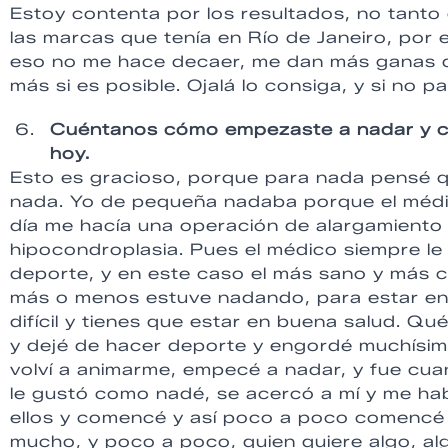
Estoy contenta por los resultados, no tanto
las marcas que tenía en Río de Janeiro, por
eso no me hace decaer, me dan más ganas de
más si es posible. Ojalá lo consiga, y si no 
Cuéntanos cómo empezaste a nadar y cómo
hoy.
Esto es gracioso, porque para nada pensé qu
nada. Yo de pequeña nadaba porque el médi
día me hacía una operación de alargamiento 
hipocondroplasia. Pues el médico siempre l
deporte, y en este caso el más sano y más c
más o menos estuve nadando, para estar e
difícil y tienes que estar en buena salud. Qu
y dejé de hacer deporte y engordé muchísimo
volví a animarme, empecé a nadar, y fue cu
le gustó como nadé, se acercó a mí y me ha
ellos y comencé y así poco a poco comencé
mucho, y poco a poco, quien quiere algo, al