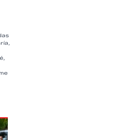
das
ría,
é,
rme