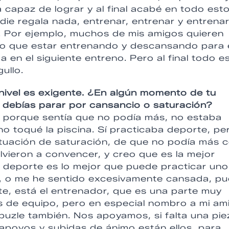
a capaz de lograr y al final acabé en todo esto
adie regala nada, entrenar, entrenar y entrena
. Por ejemplo, muchos de mis amigos quieren
ngo que estar entrenando y descansando para 
 en el siguiente entreno. Pero al final todo e
ullo.
nivel es exigente. ¿En algún momento de tu
debías parar por cansancio o saturación?
 porque sentía que no podía más, no estaba
o toqué la piscina. Sí practicaba deporte, pe
situación de saturación, de que no podía más 
olvieron a convencer, y creo que es la mejor
 deporte es lo mejor que puede practicar uno
 o me he sentido excesivamente cansada, pu
te, está el entrenador, que es una parte muy
 de equipo, pero en especial nombro a mi am
puzle también. Nos apoyamos, si falta una pie
s apoyos y subidas de ánimo están ellos, para