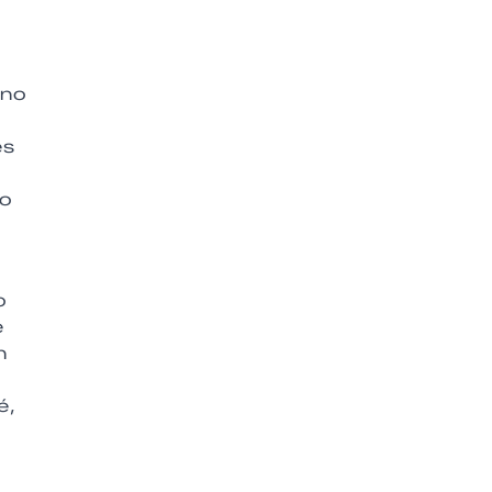
 no
es
ro
o
e
n
é,