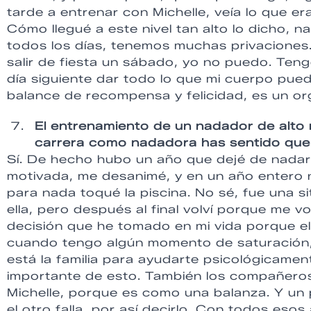
tarde a entrenar con Michelle, veía lo que er
Cómo llegué a este nivel tan alto lo dicho, n
todos los días, tenemos muchas privaciones
salir de fiesta un sábado, yo no puedo. Te
día siguiente dar todo lo que mi cuerpo pueda
balance de recompensa y felicidad, es un org
El entrenamiento de un nadador de alto 
carrera como nadadora has sentido que 
Sí. De hecho hubo un año que dejé de nadar
motivada, me desanimé, y en un año entero n
para nada toqué la piscina. No sé, fue una 
ella, pero después al final volví porque me v
decisión que he tomado en mi vida porque el
cuando tengo algún momento de saturación,
está la familia para ayudarte psicológicamen
importante de esto. También los compañeros
Michelle, porque es como una balanza. Y un 
el otro falla, por así decirlo. Con todos eso