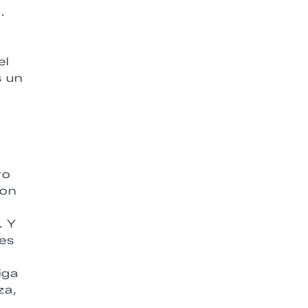
.
r
el
s un
ro
con
. Y
es
iga
za,