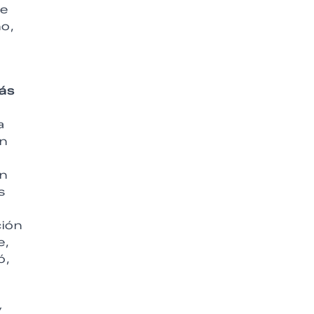
de
no,
tás
a
ún
ún
s
ción
e,
ó,
y