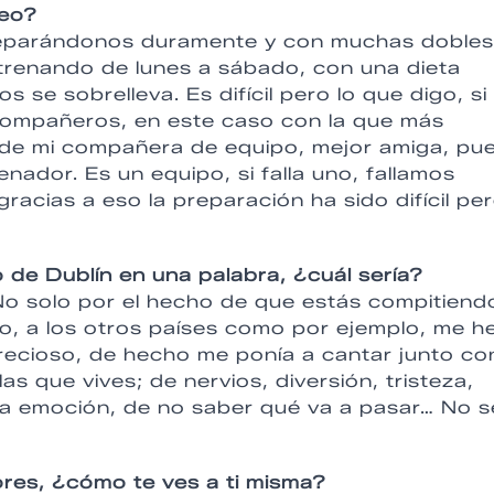
peo?
reparándonos duramente y con muchas dobles
ntrenando de lunes a sábado, con una dieta
se sobrelleva. Es difícil pero lo que digo, si
s compañeros, en este caso con la que más
e de mi compañera de equipo, mejor amiga, pu
nador. Es un equipo, si falla uno, fallamos
racias a eso la preparación ha sido difícil pe
 de Dublín en una palabra, ¿cuál sería?
No solo por el hecho de que estás compitiend
po, a los otros países como por ejemplo, me h
precioso, de hecho me ponía a cantar junto co
as que vives; de nervios, diversión, tristeza,
la emoción, de no saber qué va a pasar… No s
res, ¿cómo te ves a ti misma?