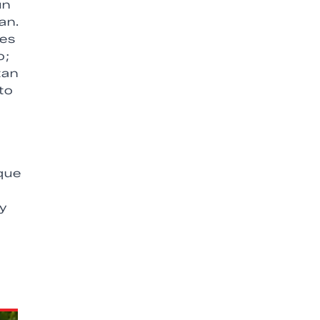
un
an.
des
o;
tan
to
que
y