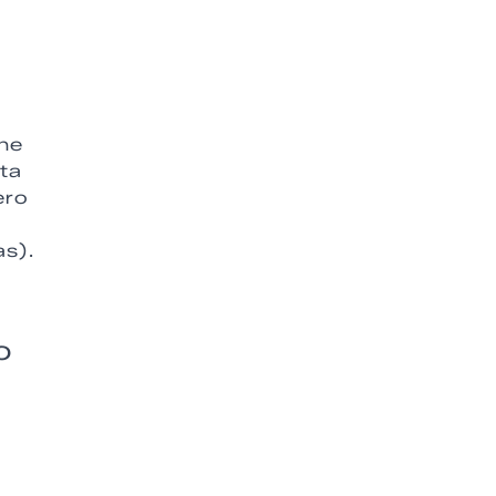
 he
ta
ero
as).
o