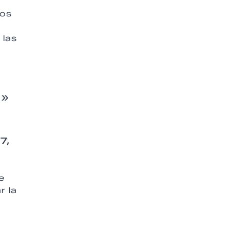
ños
 las
a»
7,
e
r la