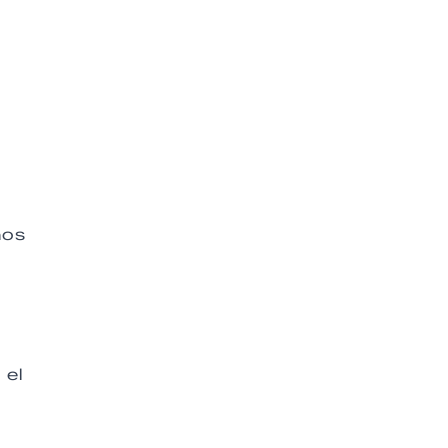
nos
 el