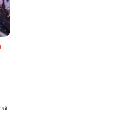
e
ail