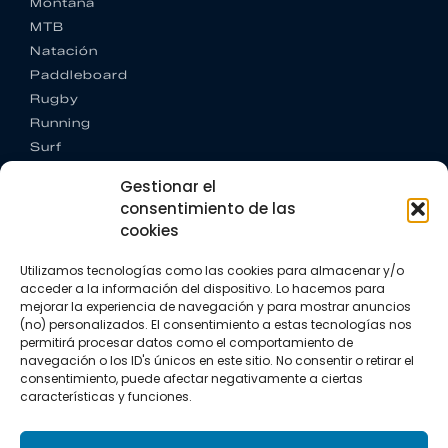
Montaña
MTB
Natación
Paddleboard
Rugby
Running
Surf
Trail running
Gestionar el
Triatlón
consentimiento de las
cookies
CONTACTO
+34 922 303 191
Utilizamos tecnologías como las cookies para almacenar y/o
+34 662 342 177
acceder a la información del dispositivo. Lo hacemos para
info@vkssport.com
mejorar la experiencia de navegación y para mostrar anuncios
SÍGUENOS
(no) personalizados. El consentimiento a estas tecnologías nos
permitirá procesar datos como el comportamiento de
navegación o los ID's únicos en este sitio. No consentir o retirar el
consentimiento, puede afectar negativamente a ciertas
características y funciones.