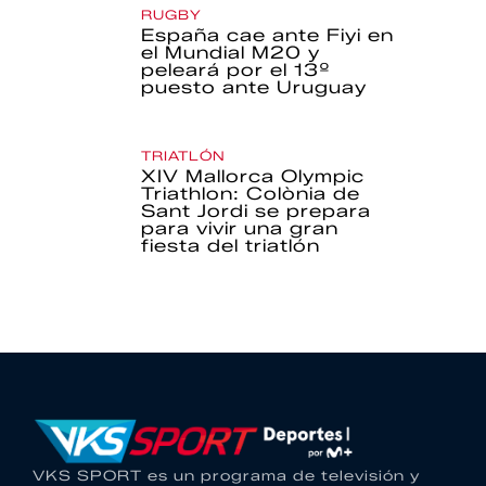
RUGBY
España cae ante Fiyi en
el Mundial M20 y
peleará por el 13º
puesto ante Uruguay
TRIATLÓN
XIV Mallorca Olympic
Triathlon: Colònia de
Sant Jordi se prepara
para vivir una gran
fiesta del triatlón
VKS SPORT es un programa de televisión y