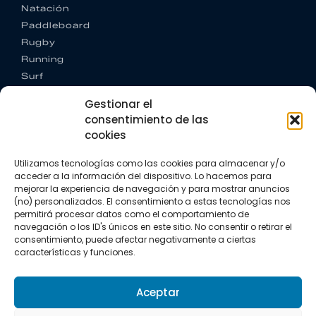
Natación
Paddleboard
Rugby
Running
Surf
Trail running
Gestionar el
Triatlón
consentimiento de las
cookies
CONTACTO
+34 922 303 191
Utilizamos tecnologías como las cookies para almacenar y/o
+34 662 342 177
acceder a la información del dispositivo. Lo hacemos para
info@vkssport.com
mejorar la experiencia de navegación y para mostrar anuncios
SÍGUENOS
(no) personalizados. El consentimiento a estas tecnologías nos
permitirá procesar datos como el comportamiento de
navegación o los ID's únicos en este sitio. No consentir o retirar el
consentimiento, puede afectar negativamente a ciertas
características y funciones.
Aceptar
Aviso legal
Política de privacidad
Política de cookies