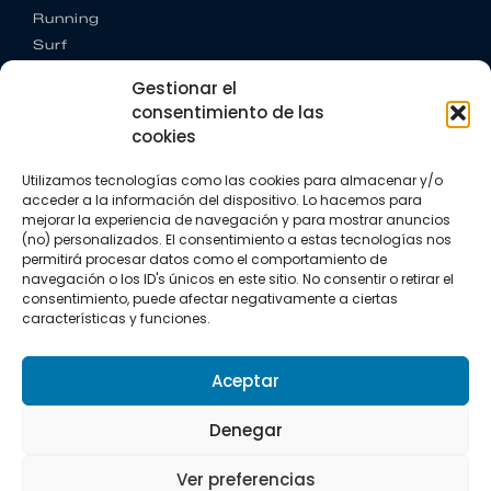
Running
Surf
Trail running
Gestionar el
Triatlón
consentimiento de las
cookies
CONTACTO
+34 922 303 191
Utilizamos tecnologías como las cookies para almacenar y/o
+34 662 342 177
acceder a la información del dispositivo. Lo hacemos para
info@vkssport.com
mejorar la experiencia de navegación y para mostrar anuncios
SÍGUENOS
(no) personalizados. El consentimiento a estas tecnologías nos
permitirá procesar datos como el comportamiento de
navegación o los ID's únicos en este sitio. No consentir o retirar el
consentimiento, puede afectar negativamente a ciertas
características y funciones.
Aceptar
Aviso legal
Política de privacidad
Política de cookies
Denegar
Copyright © 2026 VKS Sport.
Ver preferencias
Todos los derechos resevados.