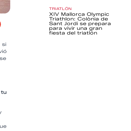
TRIATLÓN
XIV Mallorca Olympic
Triathlon: Colònia de
Sant Jordi se prepara
para vivir una gran
fiesta del triatlón
 si
vió
 se
 tu
y
que