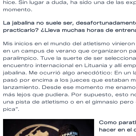
hice. Sin lugar a duda, ha sido una de las ex
momento.
La jabalina no suele ser, desafortunadamen
practicarlo? ¿Lleva muchas horas de entren
Mis inicios en el mundo del atletismo vinier
en un campus de verano que organizaron par
paralímpico. Tuve la suerte de ser seleccion
encuentro internacional en Lituania y allí e
jabalina. Me ocurrió algo anecdótico: En un
pasó por encima a los jueces que estaban 
lanzamiento. Desde ese momento me enamoré
más lejos que pudiera. Por supuesto, esto n
una pista de atletismo o en el gimnasio per
pica”.
Como paratl
hacer en el