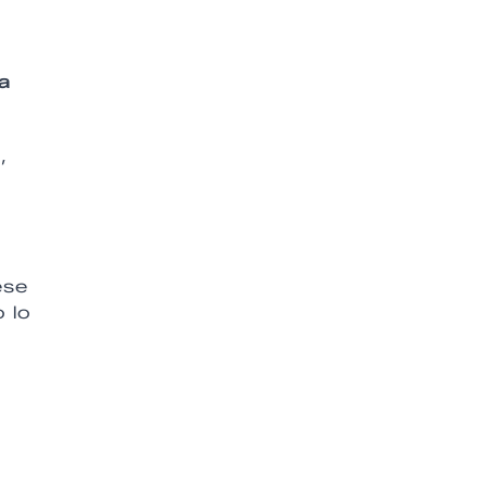
a
,
ese
 lo