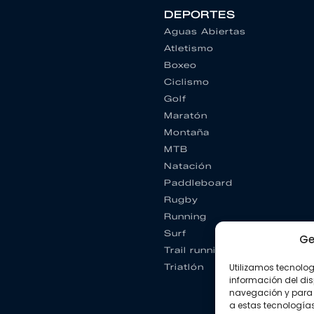
DEPORTES
Aguas Abiertas
Atletismo
Boxeo
Ciclismo
Golf
Maratón
Montaña
MTB
Natación
Paddleboard
Rugby
Running
Surf
Ge
Trail running
Triatlón
Utilizamos tecnolo
información del dis
navegación y para 
a estas tecnología