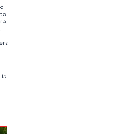
co
rto
ra,
o
era
 la
.