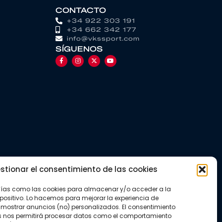
CONTACTO
+34 922 303 191
+34 662 342 177
info@vkssport.com
SÍGUENOS
stionar el consentimiento de las cookies
gías como las cookies para almacenar y/o acceder a la
positivo. Lo hacemos para mejorar la experiencia de
mostrar anuncios (no) personalizados. El consentimiento
s nos permitirá procesar datos como el comportamiento