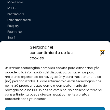
Montaña
MTB
Natación
Paddleboard
Rugby
Running
Surf
Trail running
Gestionar el
Triatlón
consentimiento de las
cookies
CONTACTO
+34 922 303 191
Utilizamos tecnologías como las cookies para almacenar y/o
+34 662 342 177
acceder a la información del dispositivo. Lo hacemos para
info@vkssport.com
mejorar la experiencia de navegación y para mostrar anuncios
SÍGUENOS
(no) personalizados. El consentimiento a estas tecnologías nos
permitirá procesar datos como el comportamiento de
navegación o los ID's únicos en este sitio. No consentir o retirar el
consentimiento, puede afectar negativamente a ciertas
características y funciones.