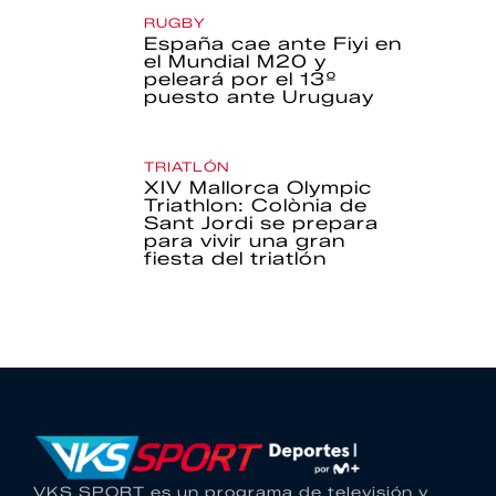
RUGBY
España cae ante Fiyi en
el Mundial M20 y
peleará por el 13º
puesto ante Uruguay
TRIATLÓN
XIV Mallorca Olympic
Triathlon: Colònia de
Sant Jordi se prepara
para vivir una gran
fiesta del triatlón
VKS SPORT es un programa de televisión y