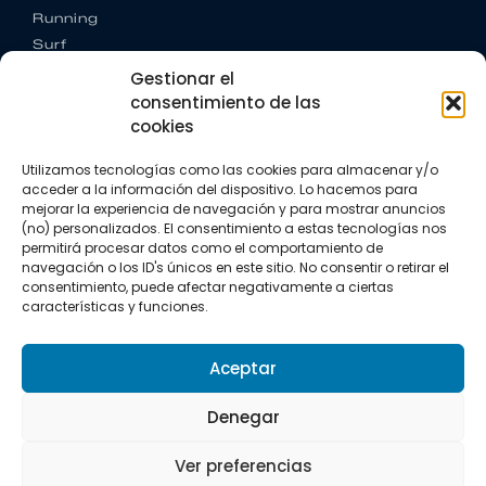
Running
Surf
Trail running
Gestionar el
Triatlón
consentimiento de las
cookies
CONTACTO
+34 922 303 191
Utilizamos tecnologías como las cookies para almacenar y/o
+34 662 342 177
acceder a la información del dispositivo. Lo hacemos para
info@vkssport.com
mejorar la experiencia de navegación y para mostrar anuncios
(no) personalizados. El consentimiento a estas tecnologías nos
SÍGUENOS
permitirá procesar datos como el comportamiento de
navegación o los ID's únicos en este sitio. No consentir o retirar el
consentimiento, puede afectar negativamente a ciertas
características y funciones.
Aceptar
Aviso legal
Política de privacidad
Política de cookies
Denegar
Copyright © 2026 VKS Sport.
Ver preferencias
Todos los derechos resevados.