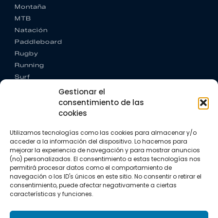
Montaña
MTB
Natación
Paddleboard
Rugby
Running
Surf
Trail running
Gestionar el
Triatlón
consentimiento de las
cookies
CONTACTO
+34 922 303 191
Utilizamos tecnologías como las cookies para almacenar y/o
+34 662 342 177
acceder a la información del dispositivo. Lo hacemos para
info@vkssport.com
mejorar la experiencia de navegación y para mostrar anuncios
(no) personalizados. El consentimiento a estas tecnologías nos
SÍGUENOS
permitirá procesar datos como el comportamiento de
navegación o los ID's únicos en este sitio. No consentir o retirar el
consentimiento, puede afectar negativamente a ciertas
características y funciones.