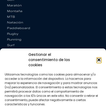
Maratón
Montaña
MTB
Natación
Paddleboard
Rugby
Running
Surf
Trail running
Gestionar el
Triatlón
consentimiento de las
cookies
CONTACTO
+34 922 303 191
Utilizamos tecnologías como las cookies para almacenar y/o
+34 662 342 177
acceder a la información del dispositivo. Lo hacemos para
info@vkssport.com
mejorar la experiencia de navegación y para mostrar anuncios
SÍGUENOS
(no) personalizados. El consentimiento a estas tecnologías nos
permitirá procesar datos como el comportamiento de
navegación o los ID's únicos en este sitio. No consentir o retirar el
consentimiento, puede afectar negativamente a ciertas
características y funciones.