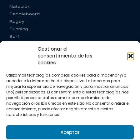
Natación
Paddleboard
Rugby
Running
Surf
Trail running
Gestionar el
Triatlón
consentimiento de las
cookies
CONTACTO
+34 922 303 191
Utilizamos tecnologías como las cookies para almacenar y/o
+34 662 342 177
acceder a la información del dispositivo. Lo hacemos para
info@vkssport.com
mejorar la experiencia de navegación y para mostrar anuncios
SÍGUENOS
(no) personalizados. El consentimiento a estas tecnologías nos
permitirá procesar datos como el comportamiento de
navegación o los ID's únicos en este sitio. No consentir o retirar el
consentimiento, puede afectar negativamente a ciertas
características y funciones.
Aceptar
Aviso legal
Política de privacidad
Política de cookies