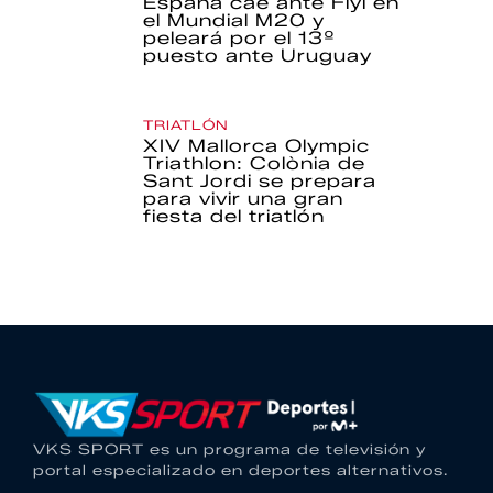
España cae ante Fiyi en
el Mundial M20 y
peleará por el 13º
puesto ante Uruguay
TRIATLÓN
XIV Mallorca Olympic
Triathlon: Colònia de
Sant Jordi se prepara
para vivir una gran
fiesta del triatlón
VKS SPORT es un programa de televisión y
portal especializado en deportes alternativos.