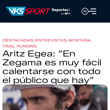
,
,
,
DESTACADAS
ENTREVISTAS
MONTAÑA
TRAIL RUNNING
Aritz Egea: “En
Zegama es muy fácil
calentarse con todo
el público que hay”