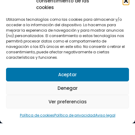
consentimiento de las
Surf
cookies
Trail running
Triatlón
Utilizamos tecnologías como las cookies para almacenar y/o
acceder a la información del dispositivo. Lo hacemos para
CONTACTO
mejorar la experiencia de navegación y para mostrar anuncios
+34 922 303 191
(no) personalizados. El consentimiento a estas tecnologías nos
+34 662 342 177
permitirá procesar datos como el comportamiento de
info@vkssport.com
navegación o los ID's únicos en este sitio. No consentir o retirar el
consentimiento, puede afectar negativamente a ciertas
SÍGUENOS
características y funciones.
Aceptar
Denegar
Aviso legal
Política de privacidad
Política de cookies
Ver preferencias
Política de cookies
Política de privacidad
Aviso legal
Copyright © 2026 VKS Sport.
Todos los derechos resevados.