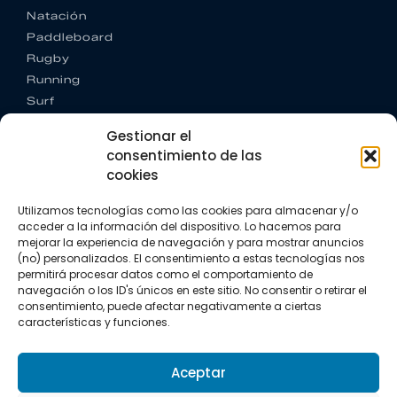
Natación
Paddleboard
Rugby
Running
Surf
Trail running
Gestionar el
Triatlón
consentimiento de las
cookies
CONTACTO
+34 922 303 191
Utilizamos tecnologías como las cookies para almacenar y/o
+34 662 342 177
acceder a la información del dispositivo. Lo hacemos para
info@vkssport.com
mejorar la experiencia de navegación y para mostrar anuncios
SÍGUENOS
(no) personalizados. El consentimiento a estas tecnologías nos
permitirá procesar datos como el comportamiento de
navegación o los ID's únicos en este sitio. No consentir o retirar el
consentimiento, puede afectar negativamente a ciertas
características y funciones.
Aceptar
Aviso legal
Política de privacidad
Política de cookies