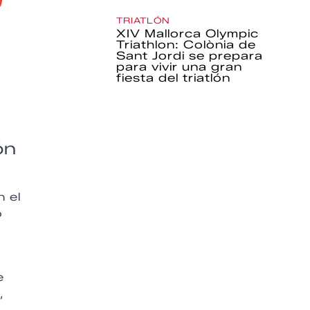
TRIATLÓN
XIV Mallorca Olympic
Triathlon: Colònia de
Sant Jordi se prepara
para vivir una gran
fiesta del triatlón
ón
n el
o
e
,