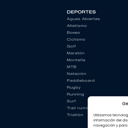
DEPORTES
Aguas Abiertas
Atletismo
Boxeo
Ciclismo
Golf
Maratón
Montaña
MTB
Natación
Paddleboard
Rugby
Running
Surf
Ge
Trail running
Utilizamos tecnolo
Triatlón
información del dis
navegación y para 