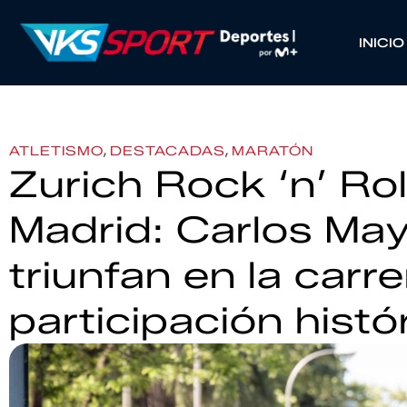
INICIO
,
,
ATLETISMO
DESTACADAS
MARATÓN
Zurich Rock ‘n’ Ro
Madrid: Carlos Ma
triunfan en la carr
participación histó