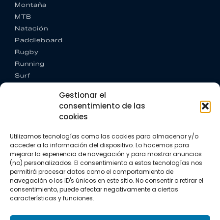
Montaña
MTB
Natación
Paddleboard
Rugby
Running
Surf
Trail running
Gestionar el
Triatlón
consentimiento de las
cookies
CONTACTO
+34 922 303 191
Utilizamos tecnologías como las cookies para almacenar y/o
+34 662 342 177
acceder a la información del dispositivo. Lo hacemos para
info@vkssport.com
mejorar la experiencia de navegación y para mostrar anuncios
SÍGUENOS
(no) personalizados. El consentimiento a estas tecnologías nos
permitirá procesar datos como el comportamiento de
navegación o los ID's únicos en este sitio. No consentir o retirar el
consentimiento, puede afectar negativamente a ciertas
características y funciones.