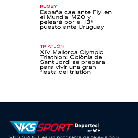
RUGBY
España cae ante Fiyi en
el Mundial M20 y
peleará por el 13º
puesto ante Uruguay
TRIATLÓN
XIV Mallorca Olympic
Triathlon: Colònia de
Sant Jordi se prepara
para vivir una gran
fiesta del triatlón
VKS SPORT es un programa de televisión y