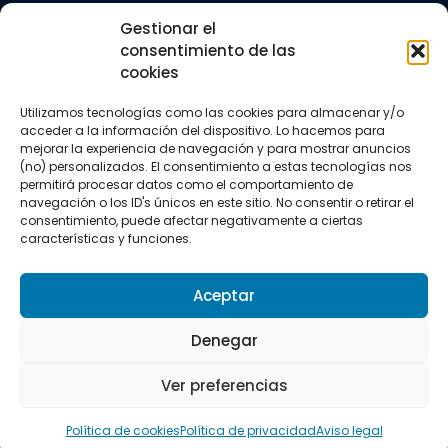
Trail running
Gestionar el
Triatlón
consentimiento de las
cookies
CONTACTO
+34 922 303 191
Utilizamos tecnologías como las cookies para almacenar y/o
+34 662 342 177
acceder a la información del dispositivo. Lo hacemos para
info@vkssport.com
mejorar la experiencia de navegación y para mostrar anuncios
SÍGUENOS
(no) personalizados. El consentimiento a estas tecnologías nos
permitirá procesar datos como el comportamiento de
navegación o los ID's únicos en este sitio. No consentir o retirar el
consentimiento, puede afectar negativamente a ciertas
características y funciones.
Aceptar
Aviso legal
Política de privacidad
Política de cookies
Denegar
Copyright © 2026 VKS Sport.
Ver preferencias
Todos los derechos resevados.
Política de cookies
Política de privacidad
Aviso legal