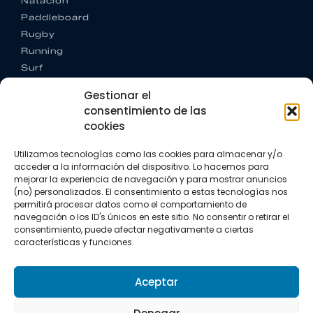
Natación
Paddleboard
Rugby
Running
Surf
Trail running
Gestionar el
Triatlón
consentimiento de las
cookies
CONTACTO
+34 922 303 191
Utilizamos tecnologías como las cookies para almacenar y/o
+34 662 342 177
acceder a la información del dispositivo. Lo hacemos para
info@vkssport.com
mejorar la experiencia de navegación y para mostrar anuncios
SÍGUENOS
(no) personalizados. El consentimiento a estas tecnologías nos
permitirá procesar datos como el comportamiento de
navegación o los ID's únicos en este sitio. No consentir o retirar el
consentimiento, puede afectar negativamente a ciertas
características y funciones.
Aceptar
Aviso legal
Política de privacidad
Política de cookies