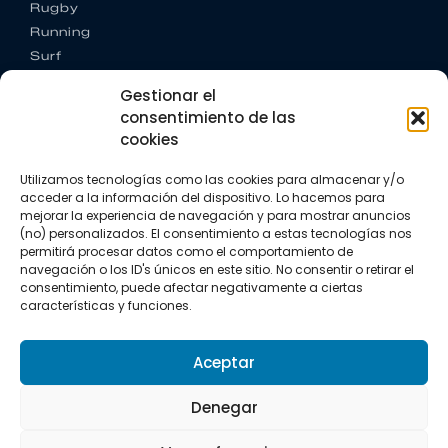
Rugby
Running
Surf
Trail running
Gestionar el
Triatlón
consentimiento de las
cookies
CONTACTO
+34 922 303 191
Utilizamos tecnologías como las cookies para almacenar y/o
+34 662 342 177
acceder a la información del dispositivo. Lo hacemos para
info@vkssport.com
mejorar la experiencia de navegación y para mostrar anuncios
SÍGUENOS
(no) personalizados. El consentimiento a estas tecnologías nos
permitirá procesar datos como el comportamiento de
navegación o los ID's únicos en este sitio. No consentir o retirar el
consentimiento, puede afectar negativamente a ciertas
características y funciones.
Aceptar
Aviso legal
Política de privacidad
Política de cookies
Denegar
Copyright © 2026 VKS Sport.