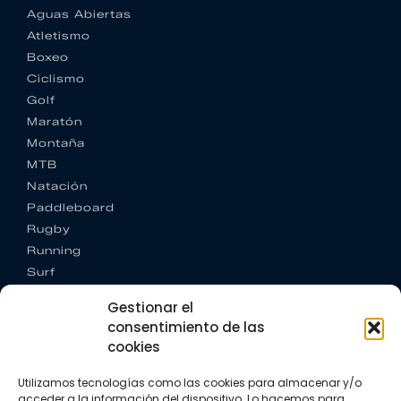
Aguas Abiertas
Atletismo
Boxeo
Ciclismo
Golf
Maratón
Montaña
MTB
Natación
Paddleboard
Rugby
Running
Surf
Trail running
Gestionar el
Triatlón
consentimiento de las
cookies
CONTACTO
+34 922 303 191
Utilizamos tecnologías como las cookies para almacenar y/o
+34 662 342 177
acceder a la información del dispositivo. Lo hacemos para