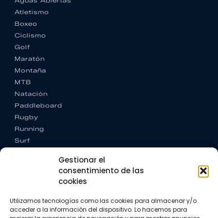
Aguas Abiertas
Atletismo
Boxeo
Ciclismo
Golf
Maratón
Montaña
MTB
Natación
Paddleboard
Rugby
Running
Surf
Trail running
Gestionar el
Triatlón
consentimiento de las
cookies
CONTACTO
+34 922 303 191
Utilizamos tecnologías como las cookies para almacenar y/o
+34 662 342 177
acceder a la información del dispositivo. Lo hacemos para
info@vkssport.com