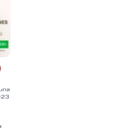
 una
023
a