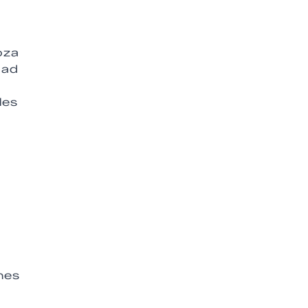
oza
dad
e
les
nes