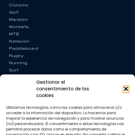
Ciclismo
Golf
Maratón
Montaña
MTB
Natación
Paddleboard
Rugby
Running
Surf
Trail running
Gestionar el
Triatlón
consentimiento de las
cookies
CONTACTO
+34 922 303 191
Utilizamos tecnologías como las cookies para almacenar y/o
+34 662 342 177
acceder a la información del dispositivo. Lo hacemos para
info@vkssport.com
mejorar la experiencia de navegación y para mostrar anuncios
SÍGUENOS
(no) personalizados. El consentimiento a estas tecnologías nos
permitirá procesar datos como el comportamiento de
navegación o los ID's únicos en este sitio. No consentir o retirar el