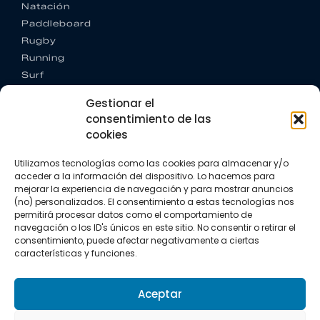
Natación
Paddleboard
Rugby
Running
Surf
Trail running
Gestionar el
Triatlón
consentimiento de las
cookies
CONTACTO
+34 922 303 191
Utilizamos tecnologías como las cookies para almacenar y/o
+34 662 342 177
acceder a la información del dispositivo. Lo hacemos para
info@vkssport.com
mejorar la experiencia de navegación y para mostrar anuncios
SÍGUENOS
(no) personalizados. El consentimiento a estas tecnologías nos
permitirá procesar datos como el comportamiento de
navegación o los ID's únicos en este sitio. No consentir o retirar el
consentimiento, puede afectar negativamente a ciertas
características y funciones.
Aceptar
Aviso legal
Política de privacidad
Política de cookies