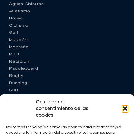
Aguas Abiertas
Atletismo
Boxeo
Ciclismo
Golf
Maratón
Montaña
MTB
Natación
Paddleboard
Rugby
Running
Surf
Trail running
Gestionar el
Triatlón
consentimiento de las
cookies
CONTACTO
+34 922 303 191
Utilizamos tecnologías como las cookies para almacenar y/o
+34 662 342 177
acceder a la información del dispositivo. Lo hacemos para