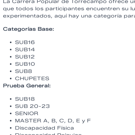
La Carrera Popular de Torrecampo ofrece un
que todos los participantes encuentren su l
experimentados, aquí hay una categoría para
Categorías Base:
SUB16
SUB14
SUB12
SUB10
SUB8
CHUPETES
Prueba General:
SUB18
SUB 20-23
SENIOR
MASTER A, B, C, D, E y F
Discapacidad Física