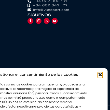
+34 922 303 191
+34 662 342 177
info@vkssport.com
SÍGUENOS
stionar el consentimiento de las cookies
gías como las cookies para almacenar y/o acceder a la
positivo. Lo hacemos para mejorar la experiencia de
mostrar anuncios (no) personalizados. El consentimiento
s nos permitirá procesar datos como el comportamiento
D's únicos en este sitio. No consentir o retirar el
de afectar negativamente a ciertas características y