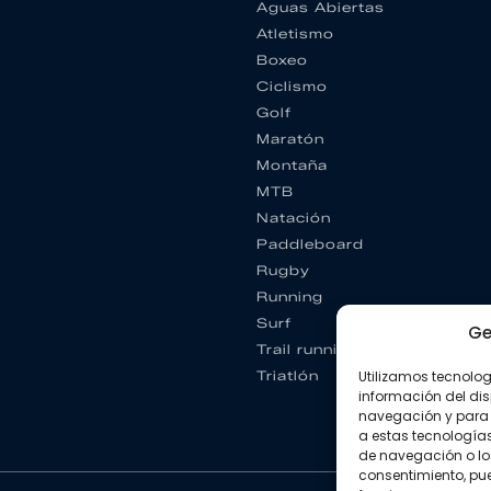
Aguas Abiertas
Atletismo
Boxeo
Ciclismo
Golf
Maratón
Montaña
MTB
Natación
Paddleboard
Rugby
Running
Surf
Ge
Trail running
Utilizamos tecnolo
Triatlón
información del dis
navegación y para 
a estas tecnología
de navegación o los I
consentimiento, pue