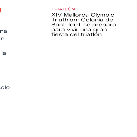
TRIATLÓN
XIV Mallorca Olympic
Triathlon: Colònia de
Sant Jordi se prepara
para vivir una gran
ana
fiesta del triatlón
ón
 la
solo