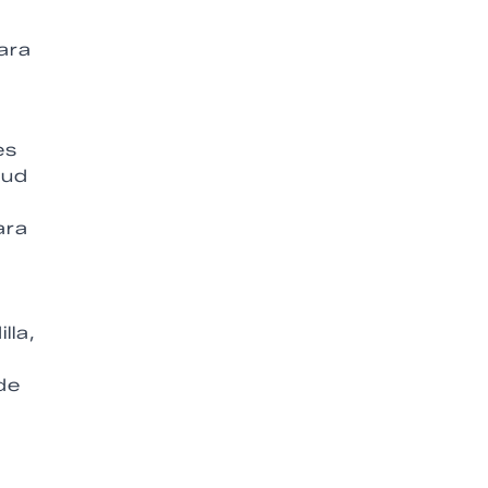
ara
es
tud
ara
lla,
de