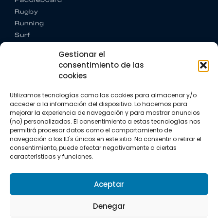
Rugby
Running
Surf
Trail running
Gestionar el
Triatlón
consentimiento de las
cookies
CONTACTO
+34 922 303 191
Utilizamos tecnologías como las cookies para almacenar y/o
+34 662 342 177
acceder a la información del dispositivo. Lo hacemos para
info@vkssport.com
mejorar la experiencia de navegación y para mostrar anuncios
SÍGUENOS
(no) personalizados. El consentimiento a estas tecnologías nos
permitirá procesar datos como el comportamiento de
navegación o los ID's únicos en este sitio. No consentir o retirar el
consentimiento, puede afectar negativamente a ciertas
características y funciones.
Aceptar
Aviso legal
Política de privacidad
Política de cookies
Denegar