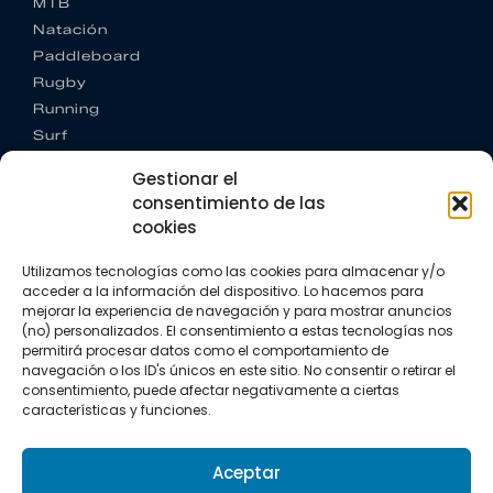
MTB
Natación
Paddleboard
Rugby
Running
Surf
Trail running
Gestionar el
Triatlón
consentimiento de las
cookies
CONTACTO
+34 922 303 191
Utilizamos tecnologías como las cookies para almacenar y/o
+34 662 342 177
acceder a la información del dispositivo. Lo hacemos para
info@vkssport.com
mejorar la experiencia de navegación y para mostrar anuncios
SÍGUENOS
(no) personalizados. El consentimiento a estas tecnologías nos
permitirá procesar datos como el comportamiento de
navegación o los ID's únicos en este sitio. No consentir o retirar el
consentimiento, puede afectar negativamente a ciertas
características y funciones.
Aceptar
Aviso legal
Política de privacidad