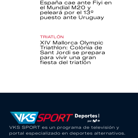
España cae ante Fiyi en
el Mundial M20 y
peleará por el 13º
puesto ante Uruguay
TRIATLÓN
XIV Mallorca Olympic
Triathlon: Colònia de
Sant Jordi se prepara
para vivir una gran
fiesta del triatlón
VKS SPORT es un programa de televisión y
portal especializado en deportes alternativos.