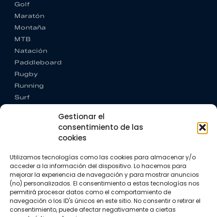
Golf
Maratón
Montaña
MTB
Natación
Paddleboard
Rugby
Running
Surf
Trail running
Gestionar el
Triatlón
consentimiento de las
cookies
CONTACTO
+34 922 303 191
Utilizamos tecnologías como las cookies para almacenar y/o
+34 662 342 177
acceder a la información del dispositivo. Lo hacemos para
info@vkssport.com
mejorar la experiencia de navegación y para mostrar anuncios
SÍGUENOS
(no) personalizados. El consentimiento a estas tecnologías nos
permitirá procesar datos como el comportamiento de
navegación o los ID's únicos en este sitio. No consentir o retirar el
consentimiento, puede afectar negativamente a ciertas