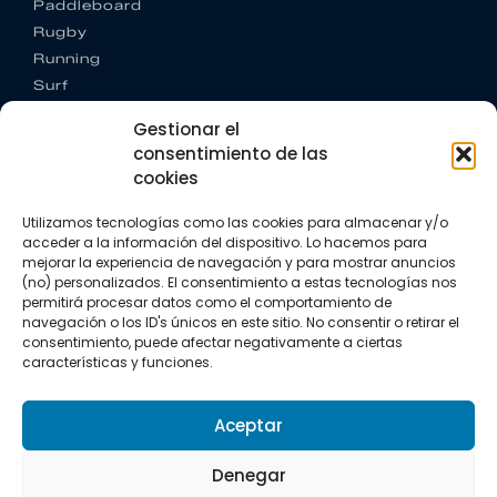
Paddleboard
Rugby
Running
Surf
Trail running
Gestionar el
Triatlón
consentimiento de las
cookies
CONTACTO
+34 922 303 191
Utilizamos tecnologías como las cookies para almacenar y/o
+34 662 342 177
acceder a la información del dispositivo. Lo hacemos para
info@vkssport.com
mejorar la experiencia de navegación y para mostrar anuncios
SÍGUENOS
(no) personalizados. El consentimiento a estas tecnologías nos
permitirá procesar datos como el comportamiento de
navegación o los ID's únicos en este sitio. No consentir o retirar el
consentimiento, puede afectar negativamente a ciertas
características y funciones.
Aceptar
Aviso legal
Política de privacidad
Política de cookies
Denegar