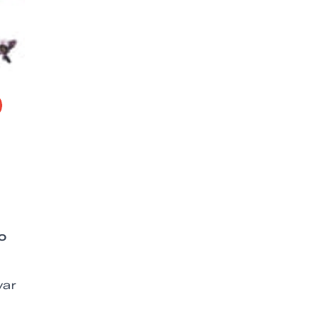
io
yar