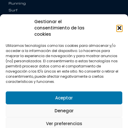
Running
Surf
Trail running
Gestionar el
Triatlón
consentimiento de las
cookies
CONTACTO
+34 922 303 191
Utilizamos tecnologías como las cookies para almacenar y/o
+34 662 342 177
acceder a la información del dispositivo. Lo hacemos para
info@vkssport.com
mejorar la experiencia de navegación y para mostrar anuncios
SÍGUENOS
(no) personalizados. El consentimiento a estas tecnologías nos
permitirá procesar datos como el comportamiento de
navegación o los ID's únicos en este sitio. No consentir o retirar el
consentimiento, puede afectar negativamente a ciertas
características y funciones.
Aceptar
Aviso legal
Política de privacidad
Política de cookies
Denegar
Copyright © 2026 VKS Sport.
Ver preferencias
Todos los derechos resevados.