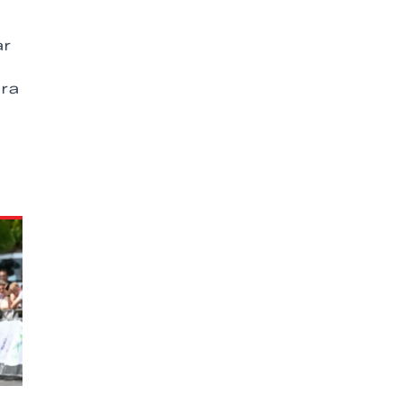
ar
ara