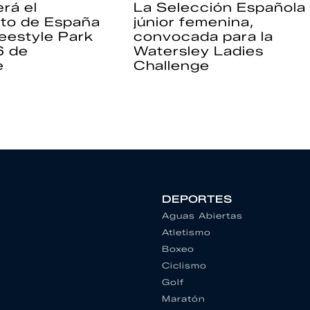
rá el
La Selección Española
to de España
júnior femenina,
eestyle Park
convocada para la
6 de
Watersley Ladies
e
Challenge
DEPORTES
Aguas Abiertas
Atletismo
Boxeo
Ciclismo
Golf
Maratón