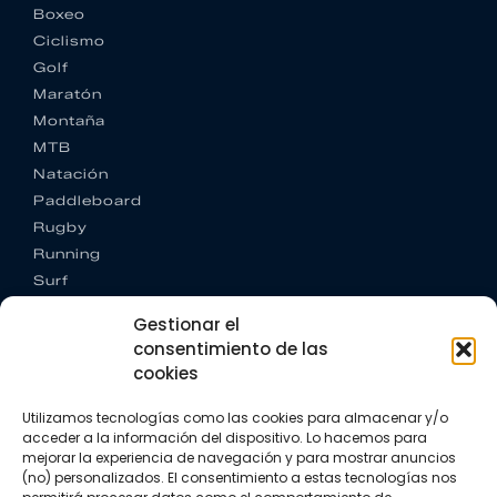
Boxeo
Ciclismo
Golf
Maratón
Montaña
MTB
Natación
Paddleboard
Rugby
Running
Surf
Trail running
Gestionar el
Triatlón
consentimiento de las
cookies
CONTACTO
+34 922 303 191
Utilizamos tecnologías como las cookies para almacenar y/o
+34 662 342 177
acceder a la información del dispositivo. Lo hacemos para
info@vkssport.com
mejorar la experiencia de navegación y para mostrar anuncios
SÍGUENOS
(no) personalizados. El consentimiento a estas tecnologías nos