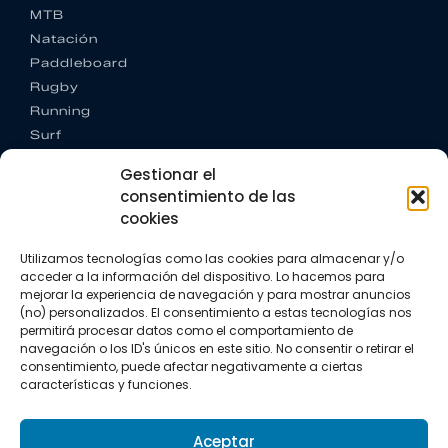
MTB
Natación
Paddleboard
Rugby
Running
Surf
Trail running
Gestionar el
Triatlón
consentimiento de las
cookies
CONTACTO
+34 922 303 191
Utilizamos tecnologías como las cookies para almacenar y/o
+34 662 342 177
acceder a la información del dispositivo. Lo hacemos para
info@vkssport.com
mejorar la experiencia de navegación y para mostrar anuncios
SÍGUENOS
(no) personalizados. El consentimiento a estas tecnologías nos
permitirá procesar datos como el comportamiento de
navegación o los ID's únicos en este sitio. No consentir o retirar el
consentimiento, puede afectar negativamente a ciertas
características y funciones.
Aceptar
Aviso legal
Política de privacidad