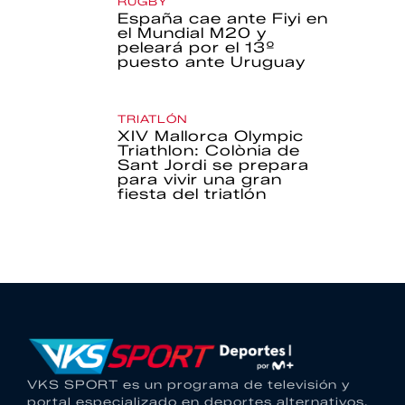
RUGBY
España cae ante Fiyi en
el Mundial M20 y
peleará por el 13º
puesto ante Uruguay
TRIATLÓN
XIV Mallorca Olympic
Triathlon: Colònia de
Sant Jordi se prepara
para vivir una gran
fiesta del triatlón
VKS SPORT es un programa de televisión y
portal especializado en deportes alternativos.