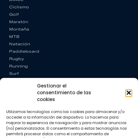
Ciclismo
Golf
Maratón
Montaña
MTB
Natación
Paddleboard
Rugby
Running
Surf
Trail running
Gestionar el
Triatlón
consentimiento de las
cookies
CONTACTO
+34 922 303 191
Utilizamos tecnologías como las cookies para almacenar y/o
+34 662 342 177
acceder a la información del dispositivo. Lo hacemos para
info@vkssport.com
mejorar la experiencia de navegación y para mostrar anuncios
SÍGUENOS
(no) personalizados. El consentimiento a estas tecnologías nos
permitirá procesar datos como el comportamiento de