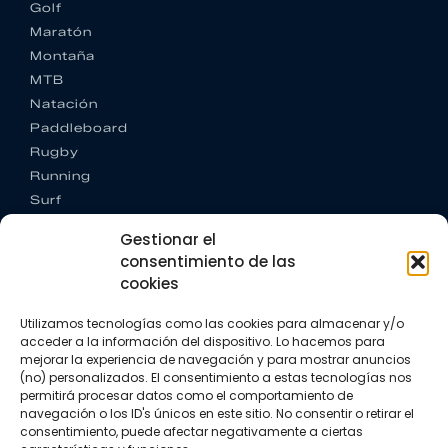
Golf
Maratón
Montaña
MTB
Natación
Paddleboard
Rugby
Running
Surf
Trail running
Gestionar el
Triatlón
consentimiento de las
cookies
CONTACTO
+34 922 303 191
Utilizamos tecnologías como las cookies para almacenar y/o
+34 662 342 177
acceder a la información del dispositivo. Lo hacemos para
info@vkssport.com
mejorar la experiencia de navegación y para mostrar anuncios
SÍGUENOS
(no) personalizados. El consentimiento a estas tecnologías nos
permitirá procesar datos como el comportamiento de
navegación o los ID's únicos en este sitio. No consentir o retirar el
consentimiento, puede afectar negativamente a ciertas